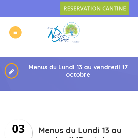
RESERVATION CANTINE
L’ECOLE
LES
VIE
ACTUS
Menus du Lundi 13 au vendredi 17
octobre
PRATIQUE
INSCRIPTION
03
L’APEL
CONTACT
Menus du Lundi 13 au