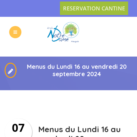
RESERVATION CANTINE
L’ECOLE
LES
VIE
ACTUS
Menus du Lundi 16 au vendredi 20
septembre 2024
PRATIQUE
INSCRIPTION
07
L’APEL
CONTACT
Menus du Lundi 16 au