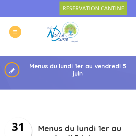
RESERVATION CANTINE
L’ECOLE
LES
VIE
ACTUS
Menus du lundi 1er au vendredi 5
juin
PRATIQUE
INSCRIPTION
31
L’APEL
CONTACT
Menus du lundi 1er au