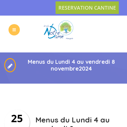
RESERVATION CANTINE
L’ECOLE
LES
VIE
ACTUS
Menus du Lundi 4 au vendredi 8
novembre2024
PRATIQUE
INSCRIPTION
25
L’APEL
CONTACT
Menus du Lundi 4 au