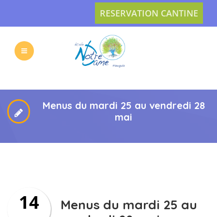
RESERVATION CANTINE
L’ECOLE
LES
VIE
ACTUS
Menus du mardi 25 au vendredi 28
mai
PRATIQUE
INSCRIPTION
14
L’APEL
CONTACT
Menus du mardi 25 au