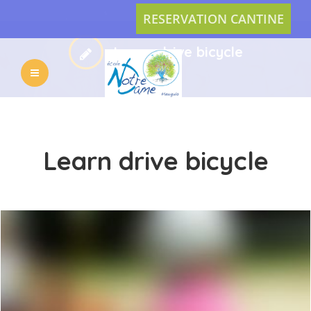
RESERVATION CANTINE
Learn drive bicycle
L’ECOLE
LES
VIE
ACTUS
Learn drive bicycle
PRATIQUE
INSCRIPTION
L’APEL
CONTACT