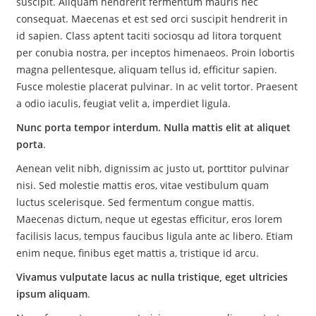
suscipit. Aliquam hendrerit fermentum mauris nec
consequat. Maecenas et est sed orci suscipit hendrerit in
id sapien. Class aptent taciti sociosqu ad litora torquent
per conubia nostra, per inceptos himenaeos. Proin lobortis
magna pellentesque, aliquam tellus id, efficitur sapien.
Fusce molestie placerat pulvinar. In ac velit tortor. Praesent
a odio iaculis, feugiat velit a, imperdiet ligula.
Nunc porta tempor interdum. Nulla mattis elit at aliquet
porta
.
Aenean velit nibh, dignissim ac justo ut, porttitor pulvinar
nisi. Sed molestie mattis eros, vitae vestibulum quam
luctus scelerisque. Sed fermentum congue mattis.
Maecenas dictum, neque ut egestas efficitur, eros lorem
facilisis lacus, tempus faucibus ligula ante ac libero. Etiam
enim neque, finibus eget mattis a, tristique id arcu.
Vivamus vulputate lacus ac nulla tristique, eget ultricies
ipsum aliquam
.