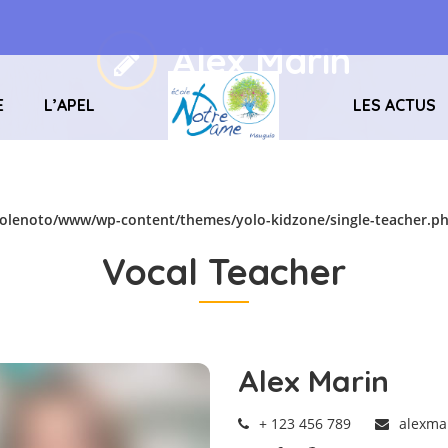
Alex Marin
E
L’APEL
LES ACTUS
olenoto/www/wp-content/themes/yolo-kidzone/single-teacher.p
Vocal Teacher
Alex Marin
+ 123 456 789
alexma