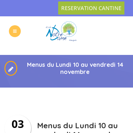
RESERVATION CANTINE
L’ECOLE
LES
VIE
ACTUS
Menus du Lundi 10 au vendredi 14
novembre
PRATIQUE
INSCRIPTION
03
L’APEL
CONTACT
Menus du Lundi 10 au